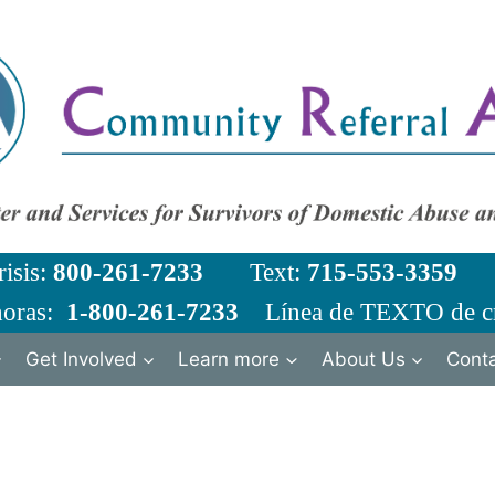
risis:
800-261-7233
Text:
715-553-3359
Em
horas:
1-800-261-7233
Línea de TEXTO de cr
Get Involved
Learn more
About Us
Cont