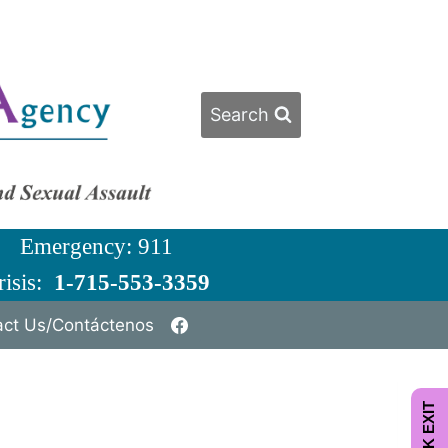
Search
ergency: 911
isis:
1-715-553-3359
act Us/Contáctenos
QUICK EXIT