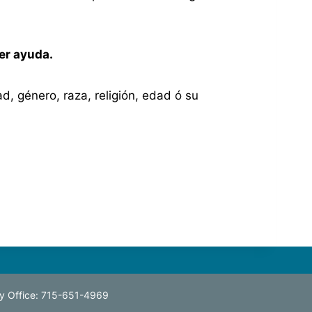
ner ayuda.
d, género, raza, religión, edad ó su
y Office: 715-651-4969