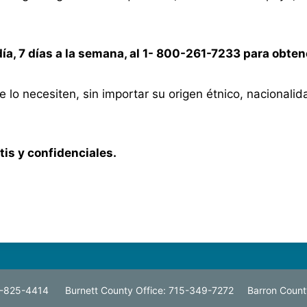
 día, 7 días a la semana, al 1- 800-261-7233 para obte
 lo necesiten, sin importar su origen étnico, nacionalida
is y confidenciales.
15-825-4414 Burnett County Office: 715-349-7272 Barron Count