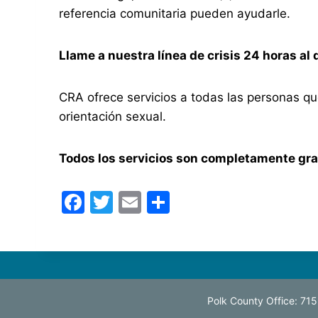
referencia comunitaria pueden ayudarle.
Llame a nuestra línea de crisis 24 horas al
CRA ofrece servicios a todas las personas que
orientación sexual.
Todos los servicios son completamente grat
F
T
E
S
a
w
m
h
c
itt
ai
ar
e
er
l
e
b
Polk County Office: 7
o